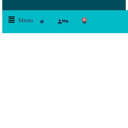
Menu
0
Me
Skamlla Story