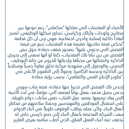
الأشياء أو المقتنيات التي تملكها “سكملى”، رغم تنوعها بين
مصابيح ولوحات وأرائك وكراسيّ، تتجاوز شكلها الوظيفي، لتمنح
أبعاداً دلالية إنسانية وأخرى اجتماعية. فهي ترى أن كل قطعة
“تحكي قصة صاحبها، فقيمة هذه المقتنيات تنبع من قيمة
القصص التي تحتوي عليها”. يتمحور شغف حمادة حول نبش
القصص من بين ثنايا تلك المقتنيات، كما لو أنها تسعى إلى تحريض
الذاكرة وانتشالها من مخبأها وإحيائها للخروج من خانة التوظيف
البصري، والوصول إلى مشهدية مركبة تخلق تعاوناً حسياً نوستلجياً
بين الذاكرة وعدسة الكاميرا، وصولاً إلى الطموح الأعلى في
“تطوير الإنتاج الفني والثقافي”، بحسب رؤية حمادة.
إحدى تلك القصص التي تخبرنا عنها حمادة، قصة شاب سوري
يدعى جميل محمد، يعمل بواباً لمصعد آلي، مؤقتاً، في أحد الأبنية
التي يعاد ترميمها. يعتمد عمل الشاب، ضمن ساعات دوام طويلة،
على استقبال الموظفين والمهندسين وحفظ سلامتهم من مخاطر
أعمال البناء. ولأن عمله يتطلب الوقوف طويلاً في أثناء الدوام،
سعت الشركة المختصة بأعمال البناء إلى صنع كرسي خاص له
يخفف عنه أعباء العمل الشاق، الذي أصاب ساقيه بمرض الفاريز.