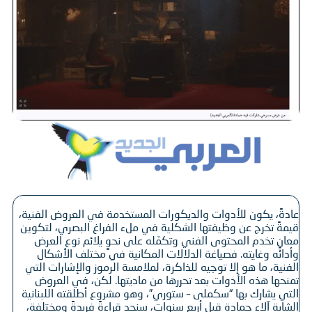
عادةً، يكون للأدوات والديكورات المستخدمة في العروض الفنية،
قيمةً تخرج عن وظيفتها الشكلية في ملء الفراغ البصري، لتكوين
معانٍ تخدم المحتوى الفني وتكمّله على نحوٍ يلائم نوع العرض
وأدائه وغايته. فصياغة الدلالات المكانية في مختلف الأشكال
الفنية، ما هو إلا توجيه للذاكرة، لملامسة الرموز والإشارات التي
تمنحها هذه الأدوات بعد تحررها من ماديتها. لكن، في العروض
التي يشارك بها “سكملى – ستوري”، وهو مشروع أطلقته اللبنانية
الشابة آلاء حمادة قبل أربع سنوات، سنجد قراءةً فريدةً ومختلفة،