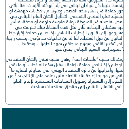
يتحفظ عليها كل مواطن لبناني في بلد أنهكته الأزمات. هنا، يأتي
دور حمادة في نبش هذه القصص وغيرها من حكايات مهمشة أو
منسيّة، تعلو المنحى الشخصي، لتطاول الشأن العام اللبناني في
بعض تفاصيله غير المنوطة برعاية قانونية ملهمة أو محقة، فيأتي
دور سكملى للإضاءة على مثل هذه القضايا. مثلاً، تطرقت في
مشروعها إلى قانون الإيجارات اللبناني، إذ تخشى حمادة إقرار هذا
القانون من قبل السلطة، لما له من تداعيات قد تؤدي، بحسب رأيها،
إلى “تغيير ثقافي وتوزيع مناطقي يمهد لتطورات وتعقيدات
ديموغرافية النسيج اللبناني بغنىً عنها”.
وكذلك قضية “ملّاحات إنفه”، وهي قضية تعنى بالشأن الاقتصادي
الوطني؛ إذ تنادي حمادة بإعادة تشغيل هذه الملّاحات أو ما بقي
منها، واخراجها من دائرة الاقتصاد الريعي، في محاولةٍ لحماية ما
بقي من موارد لإعادة بناء اقتصاد متين يعتمد على الإنتاج، بدلاً من
اللجوء إلى الاستيراد وتحويل المساحات المستثمرة لإنتاج الملح
في الشمال اللبناني إلى مناطق ومنتجعات سياحية.