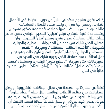
بذلك، يكون مشروع سكملى سارياً من دون الانخراط في الأعمال
التجارية، ومعبراً لها في آنٍ واحد. بعض الأعمال السينمائية
والتلفزيونية التي شاركت فيها حمادة، كمصممة ديكور مسرحي
وكمساعدة فنية للمخرج، فيلم “هيلين” للمخرج اللبناني حسن ضاهر،
عملت خلاله مساعدةَ مخرج فني، وفيلم “تفل” للمخرجة روان
رمضان، الذي شارك في عدد من المهرجانات المحلية والدولية
كمهرجان “الأفلام اللبنانية المستقلة”، ومهرجان “القدس
السينمائي الدولي”، وفيلم “مارتير” للمخرج مازن خالد، وهو أول
عمل انطلقت منه حمادة، الذي بدوره شارك في العديد من
المهرجانات، مثل مهرجان “بانغلور كوير” الهندي، ومسلسل “دفعة
بيروت” و”خيبة أمل” و”بالقلب” و”أنا” (إنتاج الصبّاح) الجاري تصويره
حالياً في لبنان.
فضلاً عن مشاركاتها العديدة في مجال الإعلانات التلفزيونية، وبعض
المحاولات في صناعة الأفلام الوثائقية، مثل فيلم “الحياة حلوة”
الذي يسلط الضوء على حياة رجل لبناني خمسيني لا يملك بطاقة
هوية، يدعى فهد بيروتي، ويعمل خطاطاً لإعالة نفسه. اللافت أن
سكملى وجهت أنظار القيّمين على مسلسل “دفعة بيروت” إلى