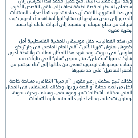
وبعد انتهاء عمليات البناء، منح جميل محمد هذا الكرسي إلى
سكملى لتسطّر له قصة لطيفة تضاف إلى باقي القصص الأخرى
في هذا المشروع. اللافت أن حمادة تدعو دائماً أصحاب المقتنيات
للحضور إلى بعض معارضها أو مشاركاتها لمشاهدة أغراضهم كيف
تحولت من قطعٍ مهملة أو منسية، إلى أدوات فاعلة لها بصمة
بصرية مميزة.
من هذه الفعاليات، حفل موسيقي للمغنية الفلسطينية أمل
كعوش بعنوان “قررنا الآتي”، أقيم العام الماضي في دار “زيكو
هاوس” في بيروت. وقد شهد هذا المكان فعاليات وأنشطة أخرى
شاركت فيها “سكملى”، مثل معرض “سلم” الذي تناولت فيه
حمادة موضوعات نهضوية تسعى من خلالها إلى “بناء مجتمع من
أصغر التفاصيل” على حد تعبيرها.
كذلك تتيح سكملى، عبر مقهى “أم ميرنا” الثقافي، مساحة خاصة
لكل من لديه حكاية أو قصة يرويها، وكذلك للمشتغلين في المجال
الفني بمختلف أشكاله: شعر، وموسيقى، وسينما، وحرف يدوية،
وفنون تشكيلية، وذلك لخلق حالة فنية عابرة للثقافات.