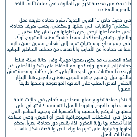
ذات مضامين قصصية تخرج عن المألوف في عملية تأليف اللغة
البصرية المعتادة.
في حديث خاص لـ “العربي الجديد”، تشرح حمادة طريقة عمل
“
سكملى
” والغايات التي تمثلها. وسكملى، بحسب تعريف حمادة،
“هي كلمة أصلها تركي، جرى تداولها في لبنان وفلسطين
والعراق، وتعني اصطلاحاً، مقعداً خشبياً”. يعتمد المشروع، أولًا،
على جمع قطعٍ أو مقتنياتٍ تعود إلى أشخاص يقعون ضمن دائرة
معارف حمادة، من الأقارب والأصدقاء من مختلف المناطق اللبنانية.
هذه المقتنيات قد يكون بعضها مهترئاً، وفي حالة سيئة، فتلجأ
حمادة إلى ترميمها وإصلاحها مع الحفاظ على شكلها الأصلي. غير
أن هذه المقتنيات، في الدرجة الأولى، تحمل حكايةً أو قضيةً تمسّ
مالكها قبل أن تصبح جاهزة للعرض. ونعني بالعرض، هنا، الإطار
الحسّي لغرض التغلب على المادية الموصوفة ومنحها طابعاً
معنوياً.
لا تنكر حمادة تطويع عملها بعيداً عن سكملى في حالات قليلة
بحسب ظرف العرض وشروط العمل التنسيقية لا أكثر. أي على
مستوى الديكور والتصميم والأكسسوارات وجميع العناصر، التي
تدخل في التشكيلات السينوغرافية للنص أو العرض، وهي مساحة
غالباً تتحكم بها رؤية المخرج. لذا، يقتصر دور حمادة، بصرياً، بحكم
تجاربها وخبراتها، على تحرير ما وراء النص والقصة بشكل يناسب
متطلبات العمل.